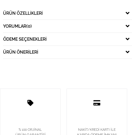
ÜRÜN ÖZELLIKLERI
YORUMLAR
(0)
ÖDEME SEÇENEKLERI
ÜRÜN ÖNERILERI
% 100 ORJİNAL
NAKİT/KREDİ KARTI İLE
ÜRÜN GARANTİSİ
KAPIDA ÖDEME İMKANI