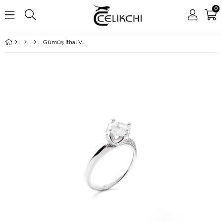
0
Gümüş İthal Ve Kararma Yapmaz Swarovski Gül Model Tektaş Yüzük