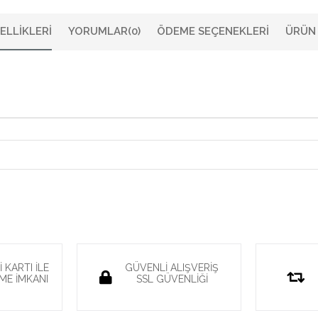
ELLIKLERI
YORUMLAR
(0)
ÖDEME SEÇENEKLERI
ÜRÜN 
 KARTI İLE
GÜVENLİ ALIŞVERİŞ
ME İMKANI
SSL GÜVENLİĞİ