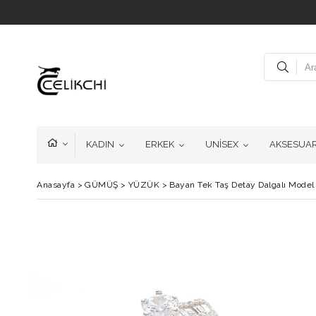
KADIN
ERKEK
UNİSEX
AKSESUA
Anasayfa
>
GÜMÜŞ
>
YÜZÜK
>
Bayan Tek Taş Detay Dalgalı Mod