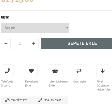
RENK
Telefonla
Favorilere
İstek Listeme
Karşılaştır
Fiyat
Sipariş
Ekle
Ekle
Düşünce
Haber Ver
TAVSIYE ET
YORUM YAZ