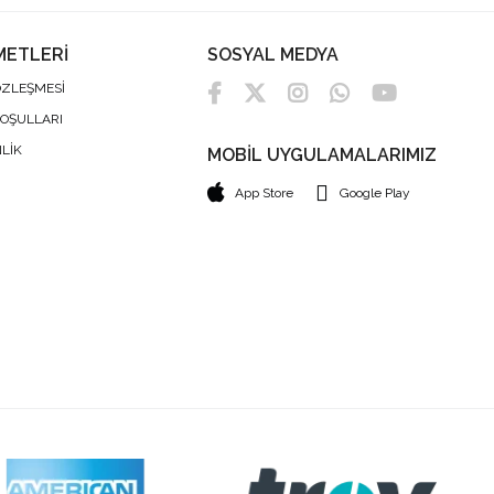
METLERİ
SOSYAL MEDYA
ÖZLEŞMESİ
KOŞULLARI
NLİK
MOBİL UYGULAMALARIMIZ
App Store
Google Play