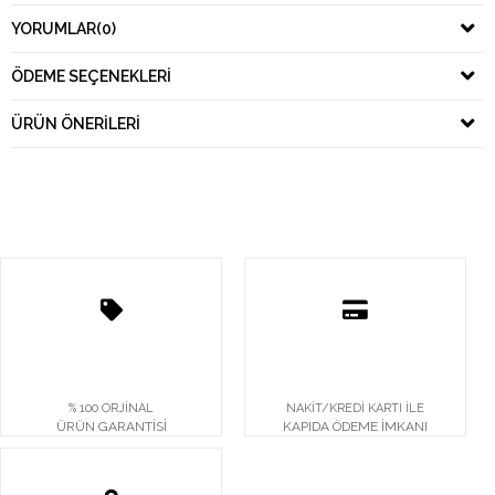
YORUMLAR
(0)
ÖDEME SEÇENEKLERI
ÜRÜN ÖNERILERI
% 100 ORJİNAL
NAKİT/KREDİ KARTI İLE
ÜRÜN GARANTİSİ
KAPIDA ÖDEME İMKANI