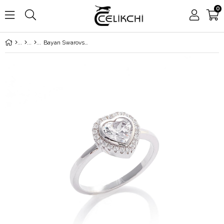
0
Bayan Swarovski Detay Kalp Model Gümüş Yüzük