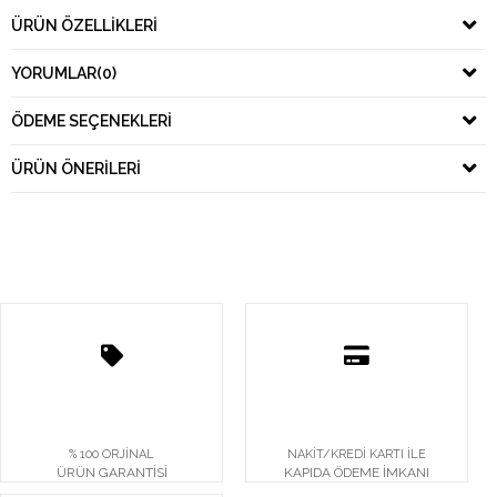
ÜRÜN ÖZELLIKLERI
YORUMLAR
(0)
ÖDEME SEÇENEKLERI
ÜRÜN ÖNERILERI
% 100 ORJİNAL
NAKİT/KREDİ KARTI İLE
ÜRÜN GARANTİSİ
KAPIDA ÖDEME İMKANI